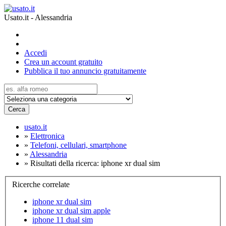
Usato.it - Alessandria
Accedi
Crea un account gratuito
Pubblica il tuo annuncio gratuitamente
Cerca
usato.it
»
Elettronica
»
Telefoni, cellulari, smartphone
»
Alessandria
»
Risultati della ricerca: iphone xr dual sim
Ricerche correlate
iphone xr dual sim
iphone xr dual sim apple
iphone 11 dual sim