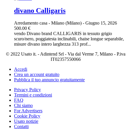
divano Calligaris
Arredamento casa
-
Milano (Milano)
-
Giugno 15, 2026
500.00 €
vendo Divano brand CALLIGARIS in tessuto grigio
scuro/nero, poggiatesta inclinabili, chaise longue separabile,
misure divano intero larghezza 313 prof...
© 2022 Usato it. - Adintend Srl - Via dal Verme 7, Milano - P.iva
IT02357550066
Accedi
Crea un account gratuito
Pubblica il tuo annuncio gratuitamente
Privacy Policy
Termini e condizioni
FAQ
Chi siamo
For Advertisers
Cookie Policy
Usato notizie
Contatti