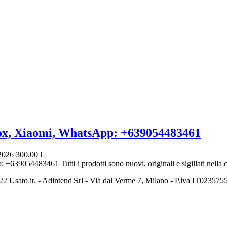
ox, Xiaomi, WhatsApp: +639054483461
 2026
300.00 €
639054483461 Tutti i prodotti sono nuovi, originali e sigillati nella co
2 Usato it. - Adintend Srl - Via dal Verme 7, Milano - P.iva IT02357