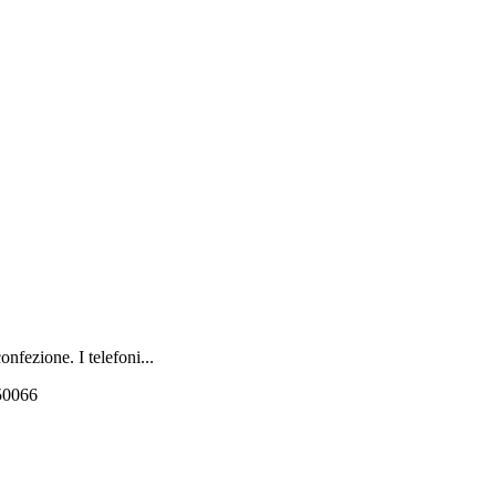
nfezione. I telefoni...
550066