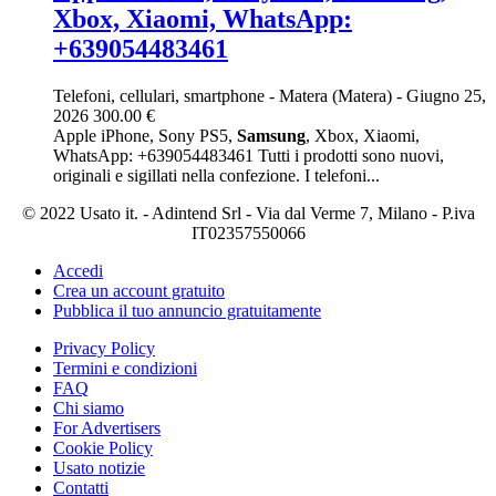
Xbox, Xiaomi, WhatsApp:
+639054483461
Telefoni, cellulari, smartphone
-
Matera (Matera)
-
Giugno 25,
2026
300.00 €
Apple iPhone, Sony PS5,
Samsung
, Xbox, Xiaomi,
WhatsApp: +639054483461 Tutti i prodotti sono nuovi,
originali e sigillati nella confezione. I telefoni...
© 2022 Usato it. - Adintend Srl - Via dal Verme 7, Milano - P.iva
IT02357550066
Accedi
Crea un account gratuito
Pubblica il tuo annuncio gratuitamente
Privacy Policy
Termini e condizioni
FAQ
Chi siamo
For Advertisers
Cookie Policy
Usato notizie
Contatti