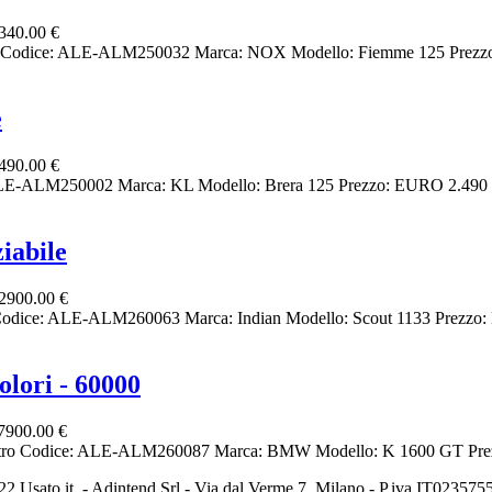
340.00 €
ro Codice: ALE-ALM250032 Marca: NOX Modello: Fiemme 125 Prezzo:
e
490.00 €
: ALE-ALM250002 Marca: KL Modello: Brera 125 Prezzo: EURO 2.490 C
iabile
2900.00 €
 Codice: ALE-ALM260063 Marca: Indian Modello: Scout 1133 Prezzo:
lori - 60000
7900.00 €
Altro Codice: ALE-ALM260087 Marca: BMW Modello: K 1600 GT Prez
2 Usato it. - Adintend Srl - Via dal Verme 7, Milano - P.iva IT02357