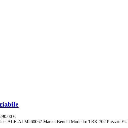
iabile
290.00 €
dice: ALE-ALM260067 Marca: Benelli Modello: TRK 702 Prezzo: EURO