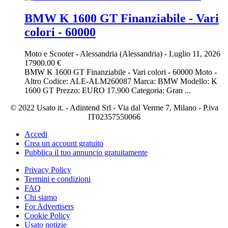
BMW K 1600 GT Finanziabile - Vari
colori - 60000
Moto e Scooter
-
Alessandria (Alessandria)
-
Luglio 11, 2026
17900.00 €
BMW K 1600 GT Finanziabile - Vari colori - 60000 Moto -
Altro Codice: ALE-ALM260087 Marca: BMW Modello: K
1600 GT Prezzo: EURO 17.900 Categoria: Gran ...
© 2022 Usato it. - Adintend Srl - Via dal Verme 7, Milano - P.iva
IT02357550066
Accedi
Crea un account gratuito
Pubblica il tuo annuncio gratuitamente
Privacy Policy
Termini e condizioni
FAQ
Chi siamo
For Advertisers
Cookie Policy
Usato notizie