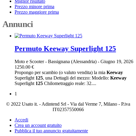
Miglior risultato
Prezzo minore prima
Prezzo maggiore prima
Annunci
Permuto Keeway Superlight 125
Moto e Scooter
-
Bassignana (Alessandria)
-
Giugno 19, 2026
1250.00 €
Propongo per scambio (o valuto vendita) la mia
Keeway
Superlight
125
, una Dettagli del mezzo: Modello:
Keeway
Superlight
125
Chilometraggio reale: 32....
1
© 2022 Usato it. - Adintend Srl - Via dal Verme 7, Milano - P.iva
IT02357550066
Accedi
Crea un account gratuito
Pubblica il tuo annuncio gratuitamente