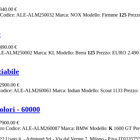
340.00 €
ltro Codice: ALE-ALM250032 Marca: NOX Modello: Fiemme
125
Prezzo
e
490.00 €
: ALE-ALM250002 Marca: KL Modello: Brera
125
Prezzo: EURO 2.490 C
iabile
2900.00 €
 Codice: ALE-ALM260063 Marca: Indian Modello: Scout 1133 Prezzo:
lori - 60000
7900.00 €
- Altro Codice: ALE-ALM260087 Marca: BMW Modello:
K
1600 GT Prez
2 Usato it. - Adintend Srl - Via dal Verme 7, Milano - P.iva IT02357