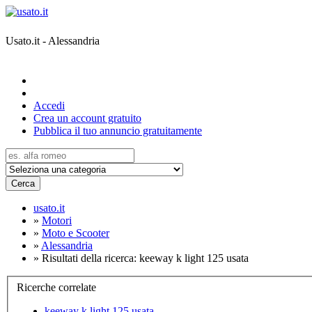
Usato.it - Alessandria
Accedi
Crea un account gratuito
Pubblica il tuo annuncio gratuitamente
Cerca
usato.it
»
Motori
»
Moto e Scooter
»
Alessandria
»
Risultati della ricerca: keeway k light 125 usata
Ricerche correlate
keeway k light 125 usata