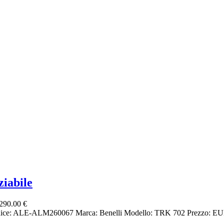
iabile
290.00 €
dice: ALE-ALM260067 Marca: Benelli Modello: TRK 702 Prezzo: EURO