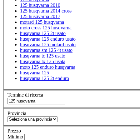
125 husqvarna 2010
125 husqvarna 2014 cross
125 husqvarna 2017
motard 125 husqvarna
moto cross 125 husqvarna
husqvarna 125 2t usato
husqvarna 125 enduro usato
husqvarna 125 motard usato
husqvarna sm 125 4t usato
husqvarna tc 125 usato
husqvarna tx 125 usata
moto 125 enduro husqvarna
husqvarna 125
husqvarna 125 2t enduro
Termine di ricerca
Provincia
Prezzo
Minimo