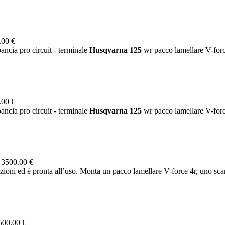
.00 €
ncia pro circuit - terminale
Husqvarna
125
wr pacco lamellare V-force
.00 €
ncia pro circuit - terminale
Husqvarna
125
wr pacco lamellare V-force
6
3500.00 €
zioni ed è pronta all’uso. Monta un pacco lamellare V-force 4r, uno scar
500.00 €