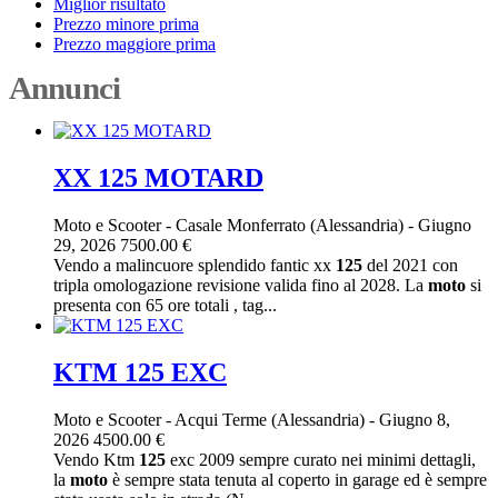
Miglior risultato
Prezzo minore prima
Prezzo maggiore prima
Annunci
XX 125 MOTARD
Moto e Scooter
-
Casale Monferrato (Alessandria)
-
Giugno
29, 2026
7500.00 €
Vendo a malincuore splendido fantic xx
125
del 2021 con
tripla omologazione revisione valida fino al 2028. La
moto
si
presenta con 65 ore totali , tag...
KTM 125 EXC
Moto e Scooter
-
Acqui Terme (Alessandria)
-
Giugno 8,
2026
4500.00 €
Vendo Ktm
125
exc 2009 sempre curato nei minimi dettagli,
la
moto
è sempre stata tenuta al coperto in garage ed è sempre