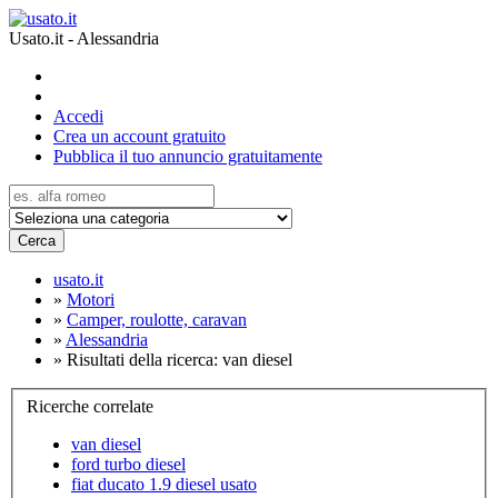
Usato.it - Alessandria
Accedi
Crea un account gratuito
Pubblica il tuo annuncio gratuitamente
Cerca
usato.it
»
Motori
»
Camper, roulotte, caravan
»
Alessandria
»
Risultati della ricerca: van diesel
Ricerche correlate
van diesel
ford turbo diesel
fiat ducato 1.9 diesel usato