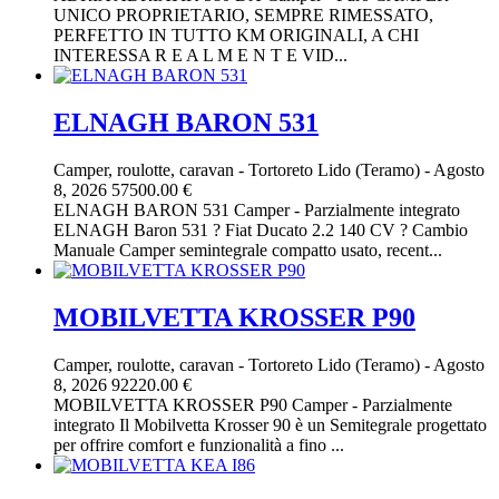
UNICO PROPRIETARIO, SEMPRE RIMESSATO,
PERFETTO IN TUTTO KM ORIGINALI, A CHI
INTERESSA R E A L M E N T E VID...
ELNAGH BARON 531
Camper, roulotte, caravan
-
Tortoreto Lido (Teramo)
-
Agosto
8, 2026
57500.00 €
ELNAGH BARON 531 Camper - Parzialmente integrato
ELNAGH Baron 531 ? Fiat Ducato 2.2 140 CV ? Cambio
Manuale Camper semintegrale compatto usato, recent...
MOBILVETTA KROSSER P90
Camper, roulotte, caravan
-
Tortoreto Lido (Teramo)
-
Agosto
8, 2026
92220.00 €
MOBILVETTA KROSSER P90 Camper - Parzialmente
integrato Il Mobilvetta Krosser 90 è un Semitegrale progettato
per offrire comfort e funzionalità a fino ...