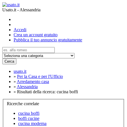
Usato.it - Alessandria
Accedi
Crea un account gratuito
Pubblica il tuo annuncio gratuitamente
Cerca
usato.it
»
Per la Casa e per l'Ufficio
»
Arredamento casa
»
Alessandria
»
Risultati della ricerca: cucina boffi
Ricerche correlate
cucina boffi
boffi cucine
cucina moderna