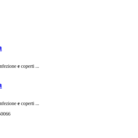
a
onfezione
e
coperti ...
a
onfezione
e
coperti ...
550066