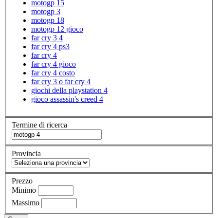
motogp 15
motogp 3
motogp 18
motogp 12 gioco
far cry 3 4
far cry 4 ps3
far cry 4
far cry 4 gioco
far cry 4 costo
far cry 3 o far cry 4
giochi della playstation 4
gioco assassin's creed 4
Termine di ricerca
Provincia
Prezzo
Minimo
Massimo