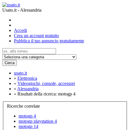
Usato.it - Alessandria
Accedi
Crea un account gratuito
Pubblica il tuo annuncio gratuitamente
Cerca
usato.it
»
Elettronica
»
Videogiochi, console, accessori
»
Alessandria
»
Risultati della ricerca: motogp 4
Ricerche correlate
motogp 4
motogp playstation 4
motogp 14