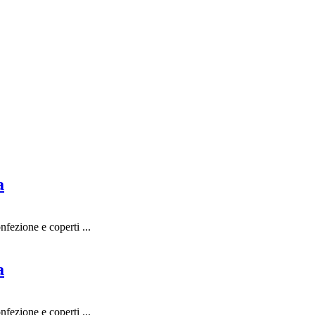
a
fezione e coperti ...
a
fezione e coperti ...