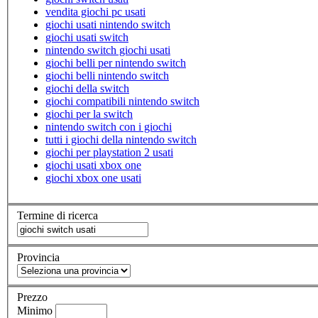
vendita giochi pc usati
giochi usati nintendo switch
giochi usati switch
nintendo switch giochi usati
giochi belli per nintendo switch
giochi belli nintendo switch
giochi della switch
giochi compatibili nintendo switch
giochi per la switch
nintendo switch con i giochi
tutti i giochi della nintendo switch
giochi per playstation 2 usati
giochi usati xbox one
giochi xbox one usati
Termine di ricerca
Provincia
Prezzo
Minimo