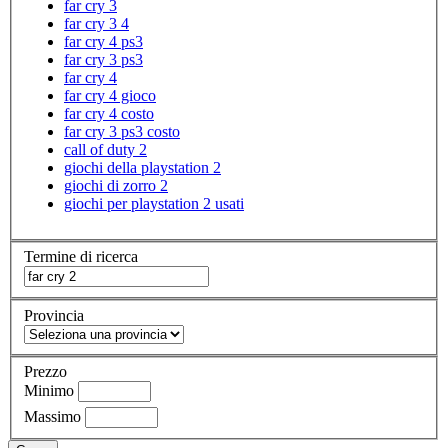
far cry 3
far cry 3 4
far cry 4 ps3
far cry 3 ps3
far cry 4
far cry 4 gioco
far cry 4 costo
far cry 3 ps3 costo
call of duty 2
giochi della playstation 2
giochi di zorro 2
giochi per playstation 2 usati
Termine di ricerca
Provincia
Prezzo
Minimo
Massimo