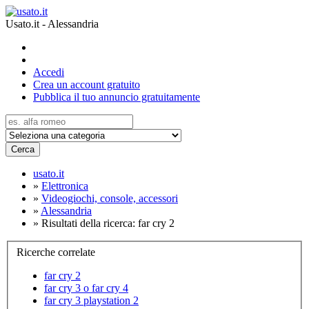
Usato.it - Alessandria
Accedi
Crea un account gratuito
Pubblica il tuo annuncio gratuitamente
Cerca
usato.it
»
Elettronica
»
Videogiochi, console, accessori
»
Alessandria
»
Risultati della ricerca: far cry 2
Ricerche correlate
far cry 2
far cry 3 o far cry 4
far cry 3 playstation 2