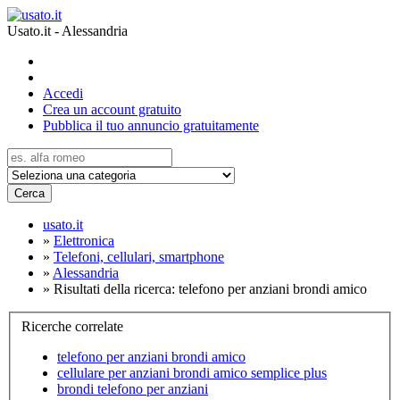
Usato.it - Alessandria
Accedi
Crea un account gratuito
Pubblica il tuo annuncio gratuitamente
Cerca
usato.it
»
Elettronica
»
Telefoni, cellulari, smartphone
»
Alessandria
»
Risultati della ricerca: telefono per anziani brondi amico
Ricerche correlate
telefono per anziani brondi amico
cellulare per anziani brondi amico semplice plus
brondi telefono per anziani