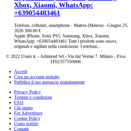
Xbox, Xiaomi, WhatsApp:
+639054483461
Telefoni, cellulari, smartphone
-
Matera (Matera)
-
Giugno 25,
2026
300.00 €
Apple iPhone, Sony PS5, Samsung, Xbox, Xiaomi,
WhatsApp: +639054483461 Tutti i prodotti sono nuovi,
originali e sigillati nella confezione. I telefoni...
© 2022 Usato it. - Adintend Srl - Via dal Verme 7, Milano - P.iva
IT02357550066
Accedi
Crea un account gratuito
Pubblica il tuo annuncio gratuitamente
Privacy Policy
Termini e condizioni
FAQ
Chi siamo
For Advertisers
Cookie Policy
Usato notizie
Contatti