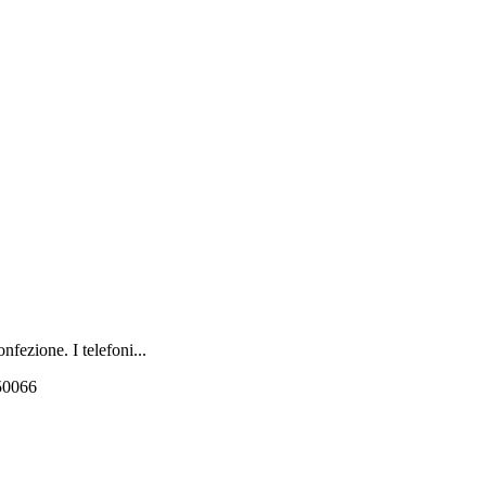
onfezione. I telefoni...
550066