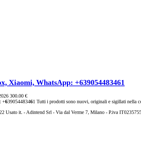
ox, Xiaomi, WhatsApp: +639054483461
 2026
300.00 €
: +
6
390544834
6
1 Tutti i prodotti sono nuovi, originali e sigillati nella c
2 Usato it. - Adintend Srl - Via dal Verme 7, Milano - P.iva IT02357