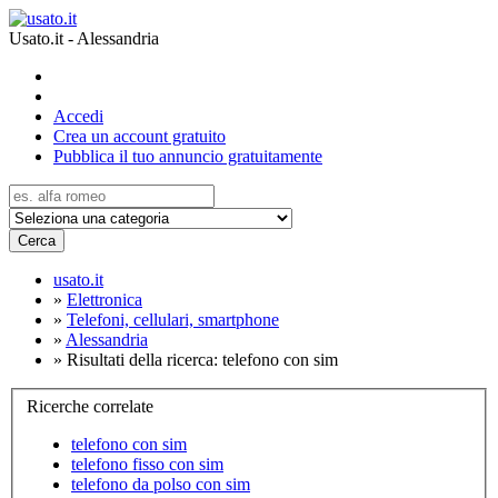
Usato.it - Alessandria
Accedi
Crea un account gratuito
Pubblica il tuo annuncio gratuitamente
Cerca
usato.it
»
Elettronica
»
Telefoni, cellulari, smartphone
»
Alessandria
»
Risultati della ricerca: telefono con sim
Ricerche correlate
telefono con sim
telefono fisso con sim
telefono da polso con sim