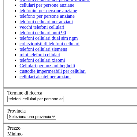
cellulari per persone anziane
telefonini per persone anziane
telefono per persone anziane
telefoni cellulari per anziani
vecchi telefoni cellulari
telefoni cellulari anni 90
telefoni cellulari dual sim ngm
collezionisti di telefoni cellulari
telefoni cellulari siemens
mini telefoni cellulari
telefoni cellulari xiaomi
Cellulari per anziani beghelli
custodie impermeabili per cellulari
cellulari alcatel per anziani
Termine di ricerca
Provincia
Prezzo
Minimo