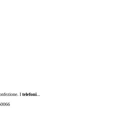
onfezione. I
telefoni
...
550066