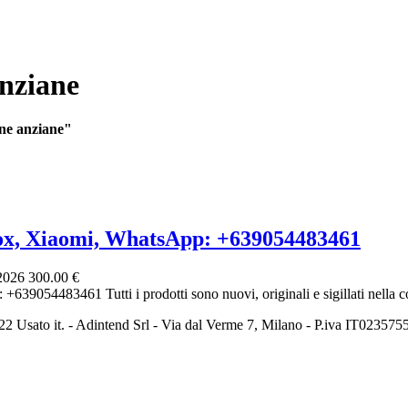
Anziane
sone anziane"
ox, Xiaomi, WhatsApp: +639054483461
 2026
300.00 €
054483461 Tutti i prodotti sono nuovi, originali e sigillati nella c
2 Usato it. - Adintend Srl - Via dal Verme 7, Milano - P.iva IT02357