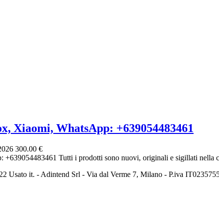
ox, Xiaomi, WhatsApp: +639054483461
 2026
300.00 €
639054483461 Tutti i prodotti sono nuovi, originali e sigillati nella co
2 Usato it. - Adintend Srl - Via dal Verme 7, Milano - P.iva IT02357