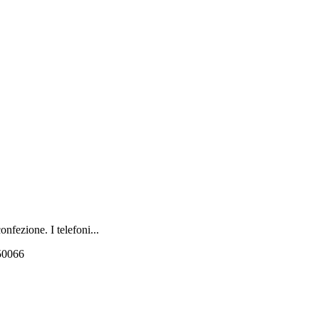
nfezione. I telefoni...
550066