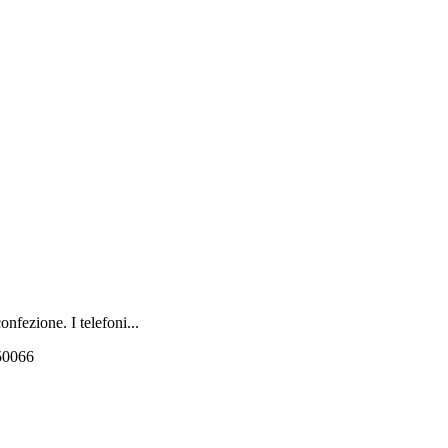
nfezione. I telefoni...
550066