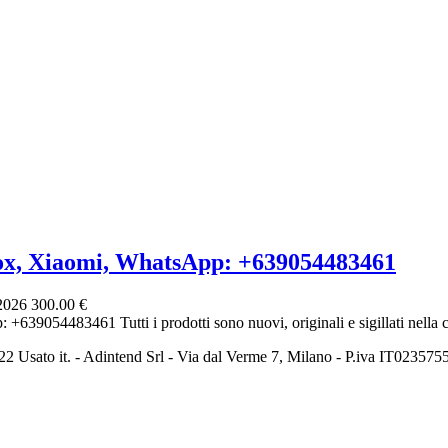
ox, Xiaomi, WhatsApp: +639054483461
 2026
300.00 €
639054483461 Tutti i prodotti sono nuovi, originali e sigillati nella co
2 Usato it. - Adintend Srl - Via dal Verme 7, Milano - P.iva IT02357