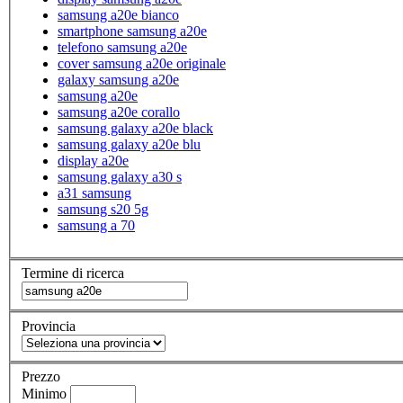
samsung a20e bianco
smartphone samsung a20e
telefono samsung a20e
cover samsung a20e originale
galaxy samsung a20e
samsung a20e
samsung a20e corallo
samsung galaxy a20e black
samsung galaxy a20e blu
display a20e
samsung galaxy a30 s
a31 samsung
samsung s20 5g
samsung a 70
Termine di ricerca
Provincia
Prezzo
Minimo