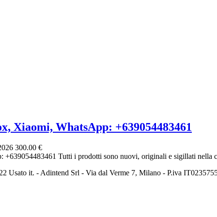
ox, Xiaomi, WhatsApp: +639054483461
 2026
300.00 €
639054483461 Tutti i prodotti sono nuovi, originali e sigillati nella co
2 Usato it. - Adintend Srl - Via dal Verme 7, Milano - P.iva IT02357