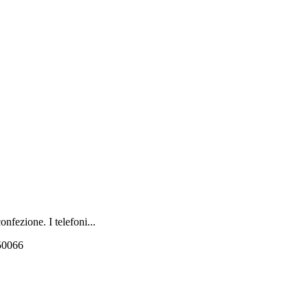
nfezione. I telefoni...
550066