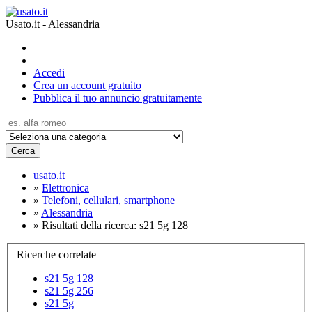
Usato.it - Alessandria
Accedi
Crea un account gratuito
Pubblica il tuo annuncio gratuitamente
Cerca
usato.it
»
Elettronica
»
Telefoni, cellulari, smartphone
»
Alessandria
»
Risultati della ricerca: s21 5g 128
Ricerche correlate
s21 5g 128
s21 5g 256
s21 5g