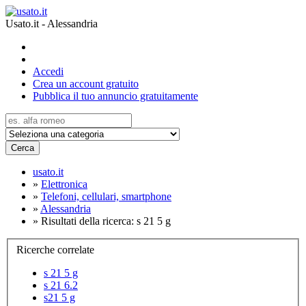
Usato.it - Alessandria
Accedi
Crea un account gratuito
Pubblica il tuo annuncio gratuitamente
Cerca
usato.it
»
Elettronica
»
Telefoni, cellulari, smartphone
»
Alessandria
»
Risultati della ricerca: s 21 5 g
Ricerche correlate
s 21 5 g
s 21 6.2
s21 5 g