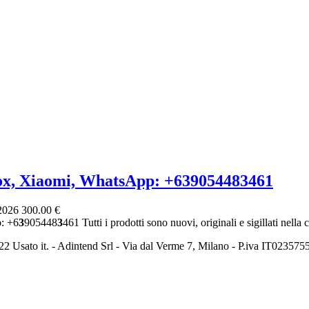
ox, Xiaomi, WhatsApp: +639054483461
 2026
300.00 €
: +6
3
905448
3
461 Tutti i prodotti sono nuovi, originali e sigillati nella c
2 Usato it. - Adintend Srl - Via dal Verme 7, Milano - P.iva IT02357