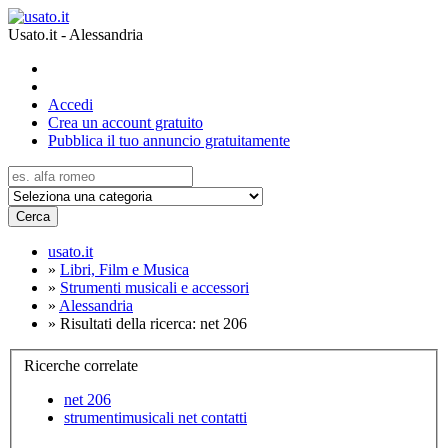
Usato.it - Alessandria
Accedi
Crea un account gratuito
Pubblica il tuo annuncio gratuitamente
Cerca
usato.it
»
Libri, Film e Musica
»
Strumenti musicali e accessori
»
Alessandria
»
Risultati della ricerca: net 206
Ricerche correlate
net 206
strumentimusicali net contatti