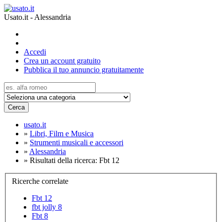
Usato.it - Alessandria
Accedi
Crea un account gratuito
Pubblica il tuo annuncio gratuitamente
Cerca
usato.it
»
Libri, Film e Musica
»
Strumenti musicali e accessori
»
Alessandria
»
Risultati della ricerca: Fbt 12
Ricerche correlate
Fbt 12
fbt jolly 8
Fbt 8