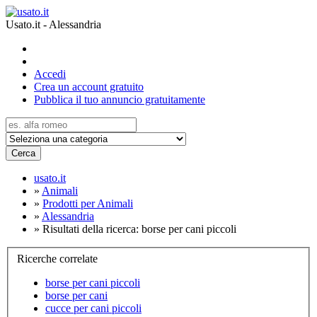
Usato.it - Alessandria
Accedi
Crea un account gratuito
Pubblica il tuo annuncio gratuitamente
Cerca
usato.it
»
Animali
»
Prodotti per Animali
»
Alessandria
»
Risultati della ricerca: borse per cani piccoli
Ricerche correlate
borse per cani piccoli
borse per cani
cucce per cani piccoli