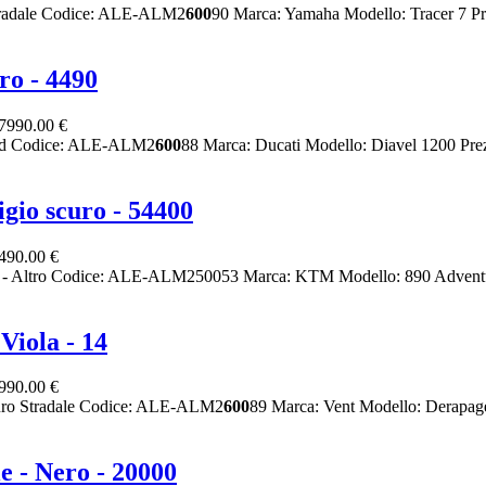
tradale Codice: ALE-ALM2
600
90 Marca: Yamaha Modello: Tracer 7 Pr
ro - 4490
7990.00 €
ked Codice: ALE-ALM2
600
88 Marca: Ducati Modello: Diavel 1200 Pre
gio scuro - 54400
490.00 €
to - Altro Codice: ALE-ALM250053 Marca: KTM Modello: 890 Adventu
Viola - 14
990.00 €
duro Stradale Codice: ALE-ALM2
600
89 Marca: Vent Modello: Derapag
- Nero - 20000