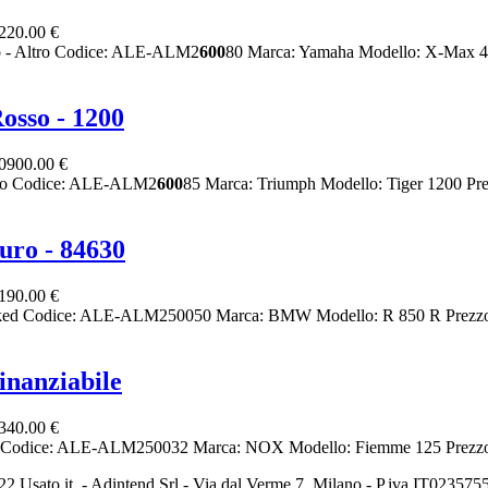
220.00 €
 - Altro Codice: ALE-ALM2
600
80 Marca: Yamaha Modello: X-Max 4
osso - 1200
0900.00 €
ltro Codice: ALE-ALM2
600
85 Marca: Triumph Modello: Tiger 1200 Pre
uro - 84630
190.00 €
Naked Codice: ALE-ALM250050 Marca: BMW Modello: R 850 R Prezzo
nanziabile
340.00 €
ro Codice: ALE-ALM250032 Marca: NOX Modello: Fiemme 125 Prezzo:
2 Usato it. - Adintend Srl - Via dal Verme 7, Milano - P.iva IT02357