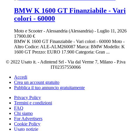
BMW K 1600 GT Finanziabile - Vari
colori - 60000
Moto e Scooter
-
Alessandria (Alessandria)
-
Luglio 11, 2026
17900.00 €
BMW K 1600 GT Finanziabile - Vari colori - 60000 Moto -
Altro Codice: ALE-ALM260087 Marca: BMW Modello: K
1600 GT Prezzo: EURO 17.900 Categoria: Gran ...
© 2022 Usato it. - Adintend Srl - Via dal Verme 7, Milano - P.iva
IT02357550066
Accedi
Crea un account gratuito
Pubblica il tuo annuncio gratuitamente
Privacy Policy
Termini e condizioni
FAQ
Chi siamo
For Advertisers
Cookie Policy
Usato notizie