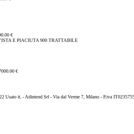
00.00 €
A VISTA E PIACIUTA 900 TRATTABILE
7000.00 €
2 Usato it. - Adintend Srl - Via dal Verme 7, Milano - P.iva IT02357