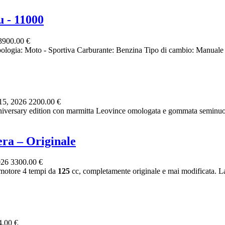
 - 11000
3900.00 €
ipologia: Moto - Sportiva Carburante: Benzina Tipo di cambio: Manu
15, 2026
2200.00 €
versary edition con marmitta Leovince omologata e gommata seminuov
ra – Originale
026
3300.00 €
motore 4 tempi da
125
cc, completamente originale e mai modificata. L
4.00 €