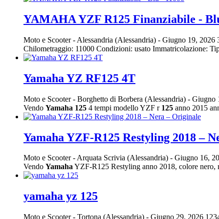
YAMAHA YZF R125 Finanziabile - Blu
Moto e Scooter
-
Alessandria (Alessandria)
-
Giugno 19, 2026
Chilometraggio: 11000 Condizioni: usato Immatricolazione: T
Yamaha YZ RF125 4T
Moto e Scooter
-
Borghetto di Borbera (Alessandria)
-
Giugno 
Vendo
Yamaha
125
4 tempi modello YZF r
125
anno 2015 anni
Yamaha YZF-R125 Restyling 2018 – Ne
Moto e Scooter
-
Arquata Scrivia (Alessandria)
-
Giugno 16, 2
Vendo
Yamaha
YZF-R125 Restyling anno 2018, colore nero, 
yamaha yz 125
Moto e Scooter
-
Tortona (Alessandria)
-
Giugno 29, 2026
123