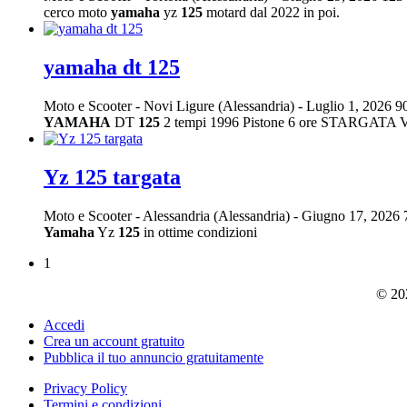
cerco moto
yamaha
yz
125
motard dal 2022 in poi.
yamaha dt 125
Moto e Scooter
-
Novi Ligure (Alessandria)
-
Luglio 1, 2026
9
YAMAHA
DT
125
2 tempi 1996 Pistone 6 ore STARGAT
Yz 125 targata
Moto e Scooter
-
Alessandria (Alessandria)
-
Giugno 17, 2026
Yamaha
Yz
125
in ottime condizioni
1
© 202
Accedi
Crea un account gratuito
Pubblica il tuo annuncio gratuitamente
Privacy Policy
Termini e condizioni