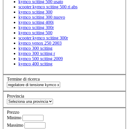
kymco xciting 500 usato
scooter kymco xciting 500 ri abs
kymco xciting 300
kymco xciting 300 nuovo
kymco xciting 400i
kymco xciting 300r
kymco xciting 500
scooter kymco xciting 300r
kymco venox 250 2003
kymco 300 xciting
kymco 300 xciting r
kymco 500 xciting 2009
kymco 400 xciting
Termine di ricerca
Provincia
Prezzo
Minimo
Massimo