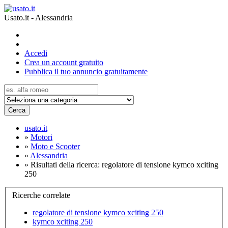
Usato.it - Alessandria
Accedi
Crea un account gratuito
Pubblica il tuo annuncio gratuitamente
Cerca
usato.it
»
Motori
»
Moto e Scooter
»
Alessandria
»
Risultati della ricerca: regolatore di tensione kymco xciting
250
Ricerche correlate
regolatore di tensione kymco xciting 250
kymco xciting 250