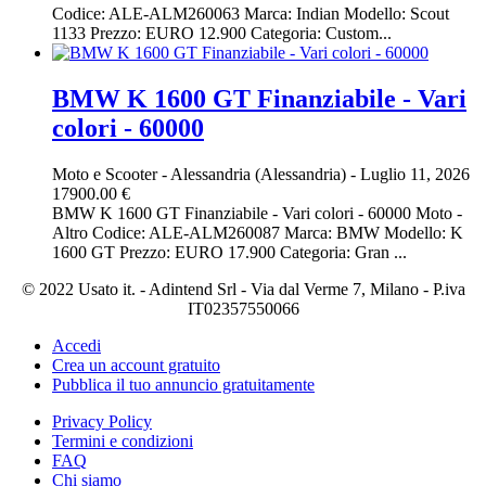
Codice: ALE-ALM260063 Marca: Indian Modello: Scout
1133 Prezzo: EURO 12.900 Categoria: Custom...
BMW K 1600 GT Finanziabile - Vari
colori - 60000
Moto e Scooter
-
Alessandria (Alessandria)
-
Luglio 11, 2026
17900.00 €
BMW K 1600 GT Finanziabile - Vari colori - 60000 Moto -
Altro Codice: ALE-ALM260087 Marca: BMW Modello: K
1600 GT Prezzo: EURO 17.900 Categoria: Gran ...
© 2022 Usato it. - Adintend Srl - Via dal Verme 7, Milano - P.iva
IT02357550066
Accedi
Crea un account gratuito
Pubblica il tuo annuncio gratuitamente
Privacy Policy
Termini e condizioni
FAQ
Chi siamo