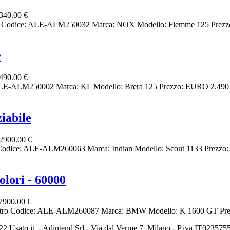
340.00 €
o Codice: ALE-ALM250032 Marca: NOX Modello: Fiemme 125 Prezzo:
e
490.00 €
ALE-ALM250002 Marca: KL Modello: Brera 125 Prezzo: EURO 2.490 C
iabile
2900.00 €
odice: ALE-ALM260063 Marca: Indian Modello: Scout 1133 Prezzo: 
lori - 60000
7900.00 €
ltro Codice: ALE-ALM260087 Marca: BMW Modello: K 1600 GT Prezz
2 Usato it. - Adintend Srl - Via dal Verme 7, Milano - P.iva IT02357