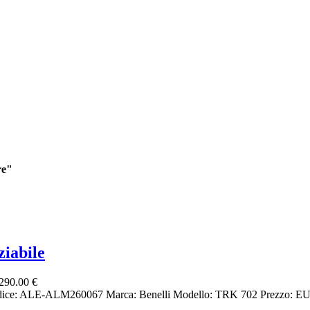
re"
iabile
290.00 €
dice: ALE-ALM260067 Marca: Benelli Modello: TRK 702 Prezzo: EURO