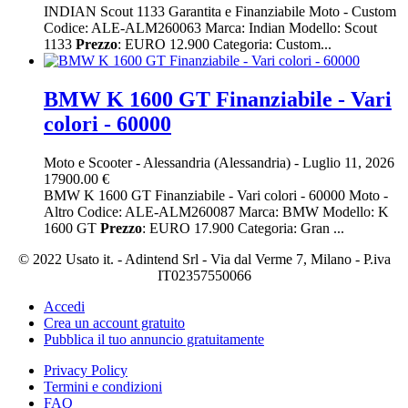
INDIAN Scout 1133 Garantita e Finanziabile Moto - Custom
Codice: ALE-ALM260063 Marca: Indian Modello: Scout
1133
Prezzo
: EURO 12.900 Categoria: Custom...
BMW K 1600 GT Finanziabile - Vari
colori - 60000
Moto e Scooter
-
Alessandria (Alessandria)
-
Luglio 11, 2026
17900.00 €
BMW K 1600 GT Finanziabile - Vari colori - 60000 Moto -
Altro Codice: ALE-ALM260087 Marca: BMW Modello: K
1600 GT
Prezzo
: EURO 17.900 Categoria: Gran ...
© 2022 Usato it. - Adintend Srl - Via dal Verme 7, Milano - P.iva
IT02357550066
Accedi
Crea un account gratuito
Pubblica il tuo annuncio gratuitamente
Privacy Policy
Termini e condizioni
FAQ