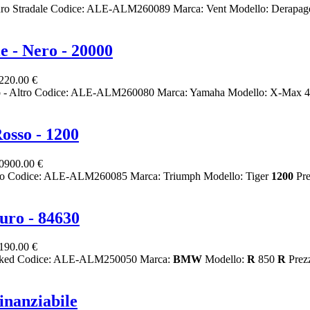
duro Stradale Codice: ALE-ALM260089 Marca: Vent Modello: Derapag
- Nero - 20000
220.00 €
- Altro Codice: ALE-ALM260080 Marca: Yamaha Modello: X-Max 40
osso - 1200
0900.00 €
ro Codice: ALE-ALM260085 Marca: Triumph Modello: Tiger
1200
Pre
uro - 84630
190.00 €
- Naked Codice: ALE-ALM250050 Marca:
BMW
Modello:
R
850
R
Prez
nanziabile