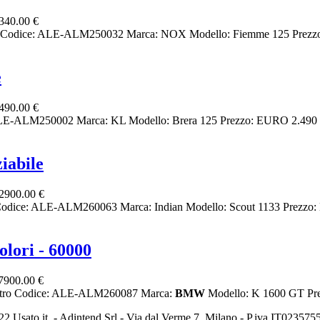
340.00 €
ro Codice: ALE-ALM250032 Marca: NOX Modello: Fiemme 125 Prezzo:
e
490.00 €
: ALE-ALM250002 Marca: KL Modello: Brera 125 Prezzo: EURO 2.490 C
iabile
2900.00 €
 Codice: ALE-ALM260063 Marca: Indian Modello: Scout 1133 Prezzo:
lori - 60000
7900.00 €
 Altro Codice: ALE-ALM260087 Marca:
BMW
Modello: K 1600 GT Pre
2 Usato it. - Adintend Srl - Via dal Verme 7, Milano - P.iva IT02357