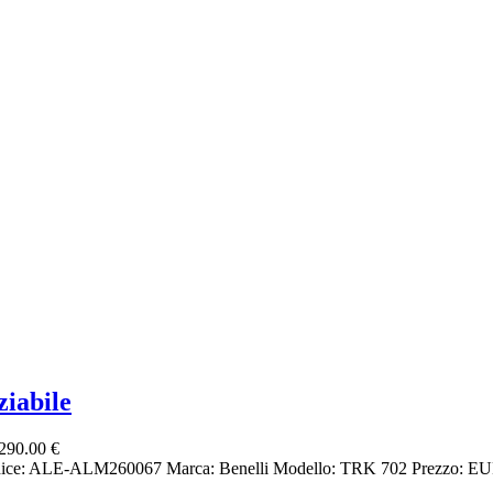
iabile
290.00 €
dice: ALE-ALM260067 Marca: Benelli Modello: TRK 702 Prezzo: EURO