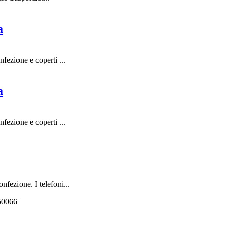
a
fezione e coperti ...
a
fezione e coperti ...
fezione. I telefoni...
550066