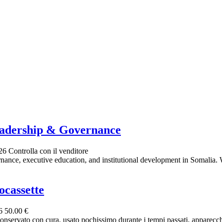
adership & Governance
026
Controlla con il venditore
ance, executive education, and institutional development in Somalia.
ocassette
26
50.00 €
conservato con cura, usato pochissimo durante i tempi passati, apparecchi