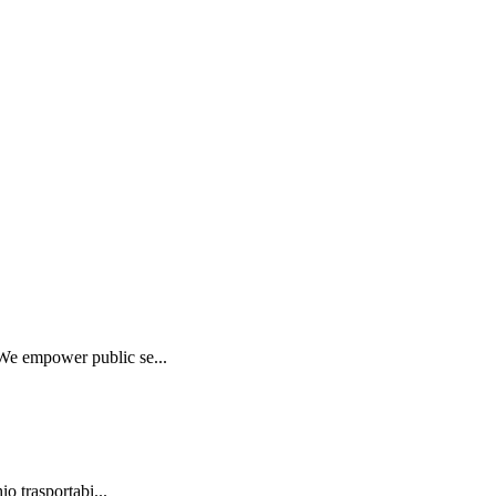
 We empower public se...
o trasportabi...