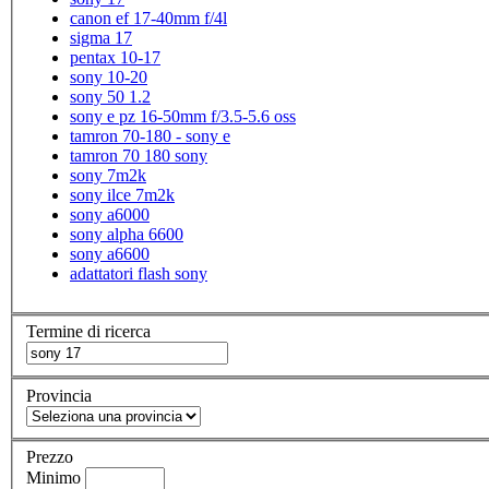
canon ef 17-40mm f/4l
sigma 17
pentax 10-17
sony 10-20
sony 50 1.2
sony e pz 16-50mm f/3.5-5.6 oss
tamron 70-180 - sony e
tamron 70 180 sony
sony 7m2k
sony ilce 7m2k
sony a6000
sony alpha 6600
sony a6600
adattatori flash sony
Termine di ricerca
Provincia
Prezzo
Minimo