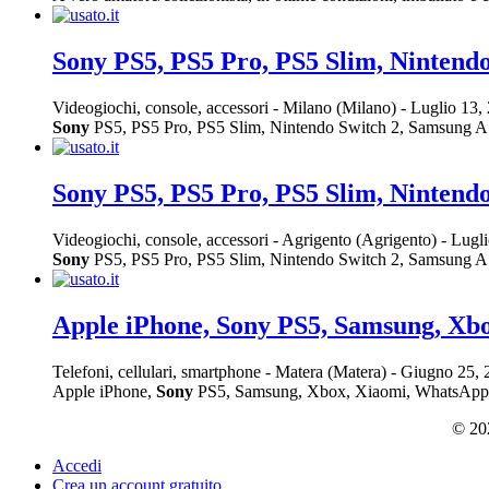
Sony PS5, PS5 Pro, PS5 Slim, Nintend
Videogiochi, console, accessori
-
Milano (Milano)
-
Luglio 13,
Sony
PS5, PS5 Pro, PS5 Slim, Nintendo Switch 2, Samsung A16, S
Sony PS5, PS5 Pro, PS5 Slim, Nintend
Videogiochi, console, accessori
-
Agrigento (Agrigento)
-
Lugli
Sony
PS5, PS5 Pro, PS5 Slim, Nintendo Switch 2, Samsung A16, S
Apple iPhone, Sony PS5, Samsung, Xb
Telefoni, cellulari, smartphone
-
Matera (Matera)
-
Giugno 25,
Apple iPhone,
Sony
PS5, Samsung, Xbox, Xiaomi, WhatsApp: +639
© 202
Accedi
Crea un account gratuito