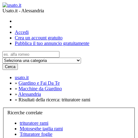
Usato.it - Alessandria
Accedi
Crea un account gratuito
Pubblica il tuo annuncio gratuitamente
Cerca
usato.it
»
Giardino e Fai Da Te
»
Macchine da Giardino
»
Alessandria
»
Risultati della ricerca: trituratore rami
Ricerche correlate
trituratore rami
Motoseghe taglia rami
Trituratore foglie