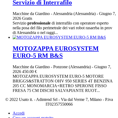
Servizio di Interrafilo
Macchine da Giardino
-
Alessandria (Alessandria)
-
Giugno 7,
2026
Gratis
Servizio
professionale
di interrafilo con operatore esperto
nella posa del filo perimetrale dei vari robot rasaerba in prov
di Alessandria o nel raggi...
MOTOZAPPA EUROSYSTEM
EURO-5 RM B&S
Macchine da Giardino
-
Ponzone (Alessandria)
-
Giugno 7,
2026
450.00 €
MOTOZAPPA EUROSYSTEM EURO-5 MOTORE
BRIGGS&STRATTON OHV 950 SERIES 4T BENZINA
205 CC MONOMARCIA+RETRO SPERONE FISSO
FRESA 75 CM DISCHI SALVAPIANTE RUOT...
© 2022 Usato it. - Adintend Srl - Via dal Verme 7, Milano - P.iva
IT02357550066
Accedi
Crea un account gratuito