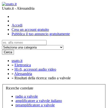
Usato.it - Alessandria
Accedi
Crea un account gratuito
Pubblica il tuo annuncio gratuitamente
Cerca
usato.it
»
Elettronica
»
Hi-fi, accessori audio video
»
Alessandria
»
Risultati della ricerca: radio a valvole
Ricerche correlate
radio a valvole
amplificatore a valvole italiano
preamplificatore a valvole