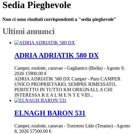
Sedia Pieghevole
Non ci sono risultati corrispondenti a "sedia pieghevole"
Ultimi annunci
ADRIA ADRIATIK 580 DX
Camper, roulotte, caravan
-
Gaglianico (Biella)
-
Agosto 9,
2026
15900.00 €
ADRIA ADRIATIK 580 DX Camper - Puro CAMPER
UNICO PROPRIETARIO, SEMPRE RIMESSATO,
PERFETTO IN TUTTO KM ORIGINALI, A CHI
INTERESSA R E A L M E N T E VID...
ELNAGH BARON 531
Camper, roulotte, caravan
-
Tortoreto Lido (Teramo)
-
Agosto
8, 2026
57500.00 €