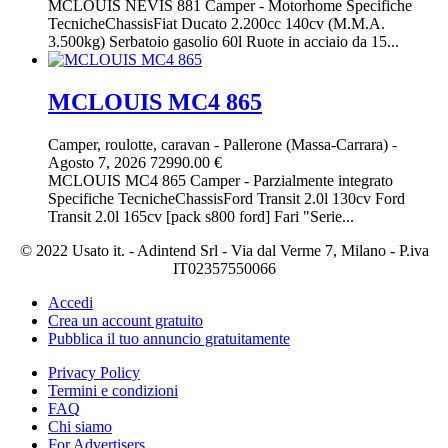
MCLOUIS NEVIS 881 Camper - Motorhome Specifiche
TecnicheChassisFiat Ducato 2.200cc 140cv (M.M.A.
3.500kg) Serbatoio gasolio 60l Ruote in acciaio da 15...
MCLOUIS MC4 865
Camper, roulotte, caravan
-
Pallerone (Massa-Carrara)
-
Agosto 7, 2026
72990.00 €
MCLOUIS MC4 865 Camper - Parzialmente integrato
Specifiche TecnicheChassisFord Transit 2.0l 130cv Ford
Transit 2.0l 165cv [pack s800 ford] Fari "Serie...
© 2022 Usato it. - Adintend Srl - Via dal Verme 7, Milano - P.iva
IT02357550066
Accedi
Crea un account gratuito
Pubblica il tuo annuncio gratuitamente
Privacy Policy
Termini e condizioni
FAQ
Chi siamo
For Advertisers