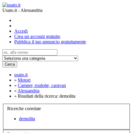
Usato.it - Alessandria
Accedi
Crea un account gratuito
Pubblica il tuo annuncio gratuitamente
Cerca
usato.it
»
Motori
»
Camper, roulotte, caravan
»
Alessandria
»
Risultati della ricerca: demolita
Ricerche correlate
demolita