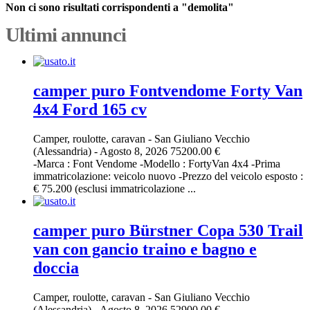
Non ci sono risultati corrispondenti a "demolita"
Ultimi annunci
camper puro Fontvendome Forty Van
4x4 Ford 165 cv
Camper, roulotte, caravan
-
San Giuliano Vecchio
(Alessandria)
-
Agosto 8, 2026
75200.00 €
-Marca : Font Vendome -Modello : FortyVan 4x4 -Prima
immatricolazione: veicolo nuovo -Prezzo del veicolo esposto :
€ 75.200 (esclusi immatricolazione ...
camper puro Bürstner Copa 530 Trail
van con gancio traino e bagno e
doccia
Camper, roulotte, caravan
-
San Giuliano Vecchio
(Alessandria)
-
Agosto 8, 2026
52900.00 €