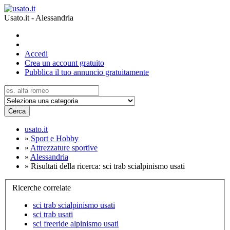
Usato.it - Alessandria
Accedi
Crea un account gratuito
Pubblica il tuo annuncio gratuitamente
Cerca
usato.it
»
Sport e Hobby
»
Attrezzature sportive
»
Alessandria
»
Risultati della ricerca: sci trab scialpinismo usati
Ricerche correlate
sci trab scialpinismo usati
sci trab usati
sci freeride alpinismo usati