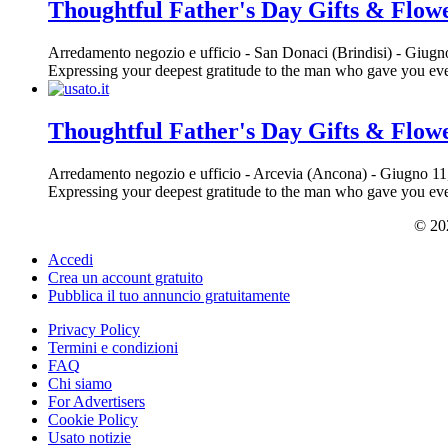
Thoughtful Father's Day Gifts & Flow
Arredamento negozio e ufficio
-
San Donaci (Brindisi)
-
Giugno
Expressing your deepest gratitude to the man who gave you every
Thoughtful Father's Day Gifts & Flow
Arredamento negozio e ufficio
-
Arcevia (Ancona)
-
Giugno 11
Expressing your deepest gratitude to the man who gave you every
© 202
Accedi
Crea un account gratuito
Pubblica il tuo annuncio gratuitamente
Privacy Policy
Termini e condizioni
FAQ
Chi siamo
For Advertisers
Cookie Policy
Usato notizie