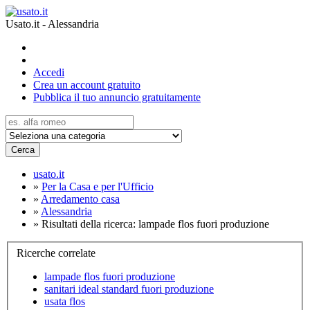
Usato.it - Alessandria
Accedi
Crea un account gratuito
Pubblica il tuo annuncio gratuitamente
Cerca
usato.it
»
Per la Casa e per l'Ufficio
»
Arredamento casa
»
Alessandria
»
Risultati della ricerca: lampade flos fuori produzione
Ricerche correlate
lampade flos fuori produzione
sanitari ideal standard fuori produzione
usata flos