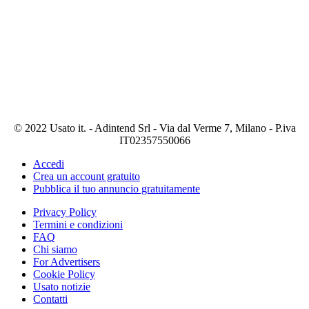
© 2022 Usato it. - Adintend Srl - Via dal Verme 7, Milano - P.iva
IT02357550066
Accedi
Crea un account gratuito
Pubblica il tuo annuncio gratuitamente
Privacy Policy
Termini e condizioni
FAQ
Chi siamo
For Advertisers
Cookie Policy
Usato notizie
Contatti