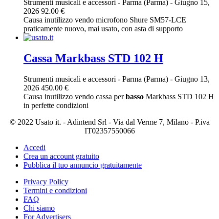
Strumenti musicali e accessori
-
Parma (Parma)
-
Giugno 15,
2026
92.00 €
Causa inutilizzo vendo microfono Shure SM57-LCE
praticamente nuovo, mai usato, con asta di supporto
Cassa Markbass STD 102 H
Strumenti musicali e accessori
-
Parma (Parma)
-
Giugno 13,
2026
450.00 €
Causa inutilizzo vendo cassa per
basso
Markbass STD 102 H
in perfette condizioni
© 2022 Usato it. - Adintend Srl - Via dal Verme 7, Milano - P.iva
IT02357550066
Accedi
Crea un account gratuito
Pubblica il tuo annuncio gratuitamente
Privacy Policy
Termini e condizioni
FAQ
Chi siamo
For Advertisers