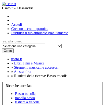
Usato.it - Alessandria
Accedi
Crea un account gratuito
Pubblica il tuo annuncio gratuitamente
Cerca
usato.it
»
Libri, Film e Musica
»
Strumenti musicali e accessori
»
Alessandria
»
Risultati della ricerca: Basso tracolla
Ricerche correlate
Basso tracolla
tracolla basso
tastiere a tracolla