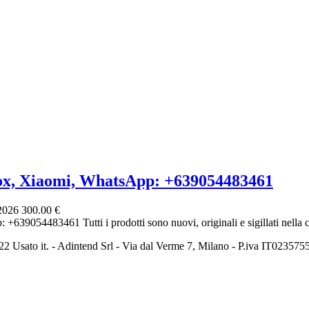
ox, Xiaomi, WhatsApp: +639054483461
 2026
300.00 €
639054483461 Tutti i prodotti sono nuovi, originali e sigillati nella co
2 Usato it. - Adintend Srl - Via dal Verme 7, Milano - P.iva IT02357