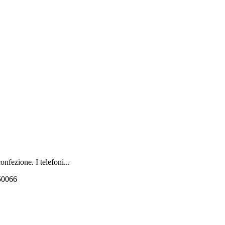
nfezione. I telefoni...
550066